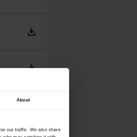
About
se our traffic. We also share
ers who may combine it with