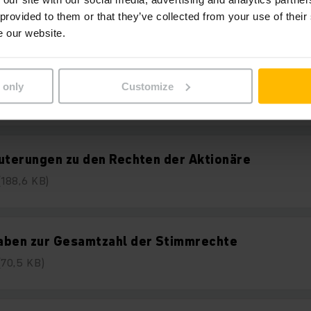
(91,9 KB)
 provided to them or that they’ve collected from your use of their
e our website.
äuterungen zur Teilnahme und Ausübung des Stim
 only
Customize
(92,4 KB)
uterungen zu den Rechten der Aktionäre
(188,6 KB)
aben zur Gesamtzahl der Stimmrechte
(70,5 KB)