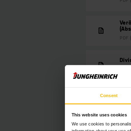
PDF
Verö
(Ab
PDF
Div
PDF
Einl
Consent
PDF
This website uses cookies
We use cookies to personalis
Erlä
information about your use of