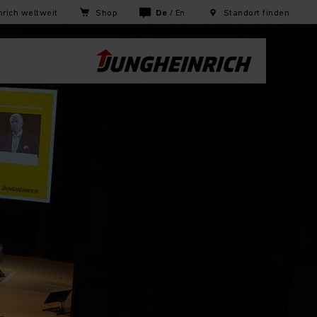
rich weltweit
Shop
De
/
En
Standort finden