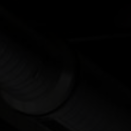
mit einem eigenen Direktvertrieb
MEHR ERFAHREN
Hallo,
welches Thema interessiert
Sie?
UNSER MANAGEMENT
UNSERE STRATEGIE 2030+