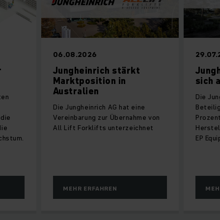
06.08.2026
29.07
r
Jungheinrich stärkt
Jungh
Marktposition in
sich 
Australien
ten
Die Jun
Die Jungheinrich AG hat eine
Beteili
 die
Vereinbarung zur Übernahme von
Prozent
die
All Lift Forklifts unterzeichnet
Herstel
chstum.
EP Equ
MEHR ERFAHREN
MEH