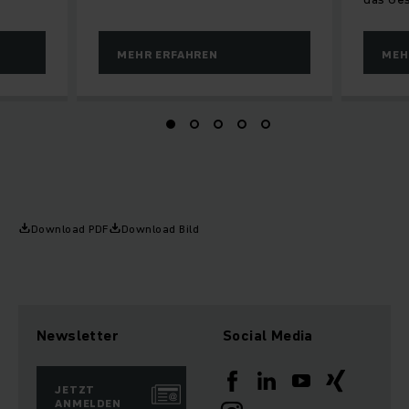
MEHR ERFAHREN
MEH
Download PDF
Download Bild
Newsletter
Social Media
JETZT
ANMELDEN