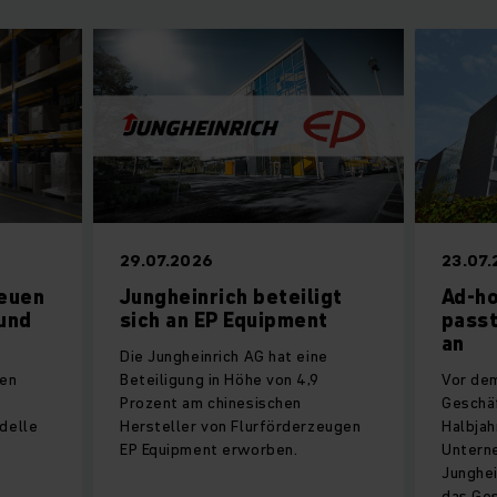
29.07.2026
23.07
neuen
Jungheinrich beteiligt
Ad-ho
und
sich an EP Equipment
passt
an
Die Jungheinrich AG hat eine
nen
Beteiligung in Höhe von 4,9
Vor dem
Prozent am chinesischen
Geschäf
delle
Hersteller von Flurförderzeugen
Halbjah
EP Equipment erworben.
Untern
Junghei
das Ges