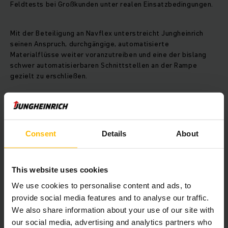
Feldtests bei Großkunden unter realen Einsatzbedingungen.
Mit der Beteiligung an Navflex unterstreicht Jungheinrich
seinen Anspruch, durchgängige, automatisierte
Materialflüsse weiter voranzutreiben und eine der bislang
schwer automatisierbaren Schnittstellen an der Rampe
gezielt zu erschließen.
Über Navflex
Consent
Details
About
Navflex ist ein Physical-AI-Unternehmen, das die
Automatisierung in bestehenden Industrieanlagen durch
autonome mobile Roboter revolutioniert, die wie Menschen
denken, fahren und arbeiten. Navflex wurde 2021 in
This website uses cookies
Deutschland gegründet, hat seinen Hauptsitz in Broomfield,
We use cookies to personalise content and ads, to
Colorado, und unterhält eine Niederlassung in München. Das
Unternehmen entwickelt intelligente KI-Roboterlösungen für
provide social media features and to analyse our traffic.
schwere Maschinen und löst derzeit einige der
We also share information about your use of our site with
anspruchsvollsten und arbeitsintensivsten Arbeitsabläufe in
our social media, advertising and analytics partners who