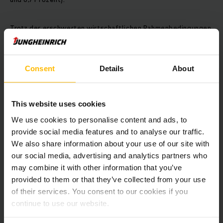
Trotz der erschwerten wirtschaftlichen Rahmenbedingungen
werden weiterhin umfangreiche Investitionen getätigt, vor
allen Dingen in die Bereiche Digitalisierung, Automatisierung
sowie Lithium-Ionen-Technologie. Darüber hinaus werden
Consent
Details
About
Maßnahmen zur Effizienzsteigerung ergriffen, um auch unter
verschlechterten Marktbedingungen die Profitabilität
abzusichern.
This website uses cookies
Presse-Rückfragen bitte an:
We use cookies to personalise content and ads, to
Martin Wielgus – Leiter Unternehmenskommunikation
provide social media features and to analyse our traffic.
040 6948-3976 / 0151 54255852
We also share information about your use of our site with
martin.wielgus@jungheinrich.de
our social media, advertising and analytics partners who
www.jungheinrich.com
may combine it with other information that you’ve
provided to them or that they’ve collected from your use
Rückfragen von Analysten/Investoren bitte an:
of their services. You consent to our cookies if you
Andrea Bleesen – Leiterin Investor Relations
continue to use our website.
040 6948-3407
andrea.bleesen@jungheinrich.de