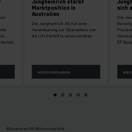
r
Jungheinrich stärkt
Jungh
Marktposition in
sich 
Australien
ten
Die Jun
Die Jungheinrich AG hat eine
Beteili
 die
Vereinbarung zur Übernahme von
Prozent
die
All Lift Forklifts unterzeichnet
Herstel
chstum.
EP Equ
MEHR ERFAHREN
MEH
Download PDF
Download Bild