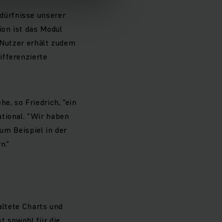
dürfnisse unserer
ion ist das Modul
r Nutzer erhält zudem
ifferenzierte
e, so Friedrich, "ein
ational. "Wir haben
zum Beispiel in der
n."
altete Charts und
t sowohl für die