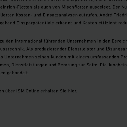
einrich-Flotten als auch von Mischflotten ausgelegt. Der N
lierten Kosten- und Einsatzanalysen aufrufen. André Friedr
ehend Einsparpotentiale erkannt und Kosten effizient redu
 zu den international führenden Unternehmen in den Bereich
lusstechnik. Als produzierender Dienstleister und Lösungsa
t das Unternehmen seinen Kunden mit einem umfassenden P
men, Dienstleistungen und Beratung zur Seite. Die Junghein
sen gehandelt.
n über ISM Online erhalten Sie hier.