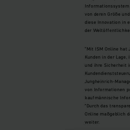
Informationssystem 
von deren Größe und
diese Innovation in 
der Weltöffentlichkei
"Mit ISM Online hat
Kunden in der Lage, 
und ihre Sicherheit i
Kundendienststeuerun
Jungheinrich-Manage
von Informationen p
kaufmännische Inform
"Durch das transpar
Online maßgeblich da
weiter.