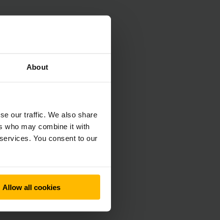
auf die
tet dem Anwender
About
, Verträge und
dort zeigt dieses
se our traffic. We also share
ers who may combine it with
heit ist es möglich,
 services. You consent to our
ressieren. André
atz des Moduls
bedeute dies neben
Allow all cookies
achgemäße