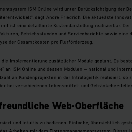
entsystem ISM Online wird unter Berücksichtigung der Be
erentwickelt", sagt André Friedrich. Die aktuellste Innovat
mit ist eine detaillierte Kostendarstellung realisierbar. De
akturen, Betriebsstunden und Serviceberichte sowie eine d
lyse der Gesamtkosten pro Flurförderzeug.
t die Implementierung zusätzlicher Module geplant. Es besteh
e" an ISM Online und dessen Modulen – national und intern
zahl an Kundenprojekten in der Intralogistik realisiert, so 
er bei verschiedenen Lebensmittel- und Getränkehersteller
reundliche Web-Oberfläche
siert und intuitiv zu bedienen. Einfache, übersichtlich gest
n das Arbeiten mit dem Flottenmanagementsystem. Dieses is