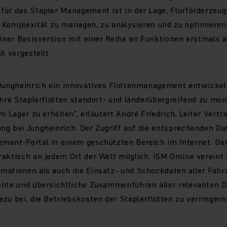
für das Stapler Management ist in der Lage, Flurförderzeug
 Komplexität zu managen, zu analysieren und zu optimieren.
einer Basisversion mit einer Reihe an Funktionen erstmals 
t vorgestellt.
 Jungheinrich ein innovatives Flottenmanagement entwickelt
ihre Staplerflotten standort- und länderübergreifend zu mon
m Lager zu erhöhen", erläutert André Friedrich, Leiter Vertr
g bei Jungheinrich. Der Zugriff auf die entsprechenden Dat
ment-Portal in einem geschützten Bereich im Internet. Dam
raktisch an jedem Ort der Welt möglich. ISM Online vereint
ationen als auch die Einsatz- und Schockdaten aller Fahrz
ente und übersichtliche Zusammenführen aller relevanten D
zu bei, die Betriebskosten der Staplerflotten zu verringern"