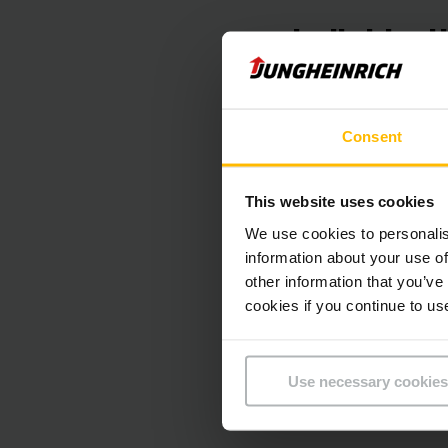
Individue
ISM Online besteht a
unterschiedlichen B
Consent
einen standortüberg
Ausstattungsmerkmal
This website uses cookies
Modul auf Knopfdruc
We use cookies to personalis
information about your use of
Durch Zugangskontro
other information that you’ve
Gewaltschäden nicht
cookies if you continue to us
Friedrich: „Die Erfa
Sicherheit im Umgang
Use necessary cookies
einem deutlichen Me
Behandlung der Fahr