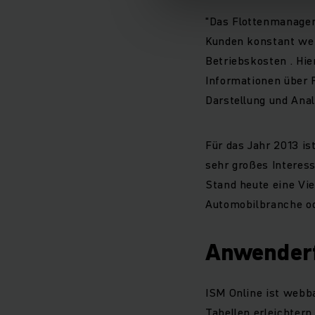
"Das Flottenmanagem
Kunden konstant weit
Betriebskosten . Hier
Informationen über F
Darstellung und Ana
Für das Jahr 2013 is
sehr großes Interess
Stand heute eine Viel
Automobilbranche od
Anwenderf
ISM Online ist webba
Tabellen erleichter