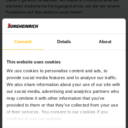
weltweit modernsten Fertigungsstätten, mit der wir unsere
Produktion auf das nächste Level heben.“
Das strategische Unternehmensziel,
nachhaltig Werte zu
schaffen
, setzt Jungheinrich bei der Konzeption des
Standortes konsequent um und legt beim Neubau einen
Consent
Details
About
besonderen Schwerpunkt auf Effizienz und Nachhaltigkeit.
Bei der gesamten Werksausstattung, vom Arbeitsplatz bis
hin zur komplexen Produktionsanlage, wird moderne Technik
This website uses cookies
eingesetzt: So kommt beispielsweise ein neues
Produktionsleitsystem zum Einsatz. Neben dem Bezug von
We use cookies to personalise content and ads, to
Ökostrom ist zudem die Installation einer Wärmepumpe
provide social media features and to analyse our traffic.
geplant und eine spezielle Wärmedämmung im Bürotrakt
We also share information about your use of our site with
sorgt für zusätzliche Energieeinsparung. Der
our social media, advertising and analytics partners who
Wasserverbrauch wird durch den Einsatz einer
may combine it with other information that you’ve
Regenwassernutzungsanlage reduziert. Geplant ist
provided to them or that they’ve collected from your use
außerdem eine 1,5 Hektar große Grünfläche mit
of their services. You consent to our cookies if you
einheimischen Bäumen und Sträuchern, um die lokale
Artenvielfalt zu fördern. Für das Gebäude wird eine
continue to use our website.
Zertifizierung mit dem Nachhaltigkeitsstandard Building