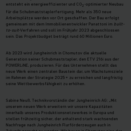
entsteht ein energieeffizienter und CO
-optimierter Neubau
2
für die Schubmaststaplerfertigung. Mehr als 350 neue
Arbeitsplätze werden vor Ort geschaffen. Der Bau erfolgt
gemeinsam mit dem Immobilienentwickler Panattoni im
built-
to-suit
-Verfahren und soll im Frühjahr 2023 abgeschlossen
sein. Das Projektbudget beträgt rund 60 Millionen Euro.
Ab 2023 wird Jungheinrich in Chomutov die aktuelle
Generation seiner Schubmaststapler, den ETV 216i aus der
POWERLiNE, produzieren. Für das Unternehmen stellt das
neue Werk einen zentralen Baustein dar, um Wachstumsziele
im Rahmen der Strategie 2025+ zu erreichen und langfristig
seine Wettbewerbsfähigkeit zu erhöhen.
Sabine Neuß, Technikvorständin der Jungheinrich AG: „Mit
unserem neuen Werk erweitern wir unsere Kapazitäten
innerhalb unseres Produktionsnetzwerkes in Europa und
stellen frühzeitig sicher, der anhaltend stark wachsenden
Nachfrage nach Jungheinrich Flurförderzeugen auch in
Zukunft gerecht zu werden. Wir bauen in Chomutov eine der