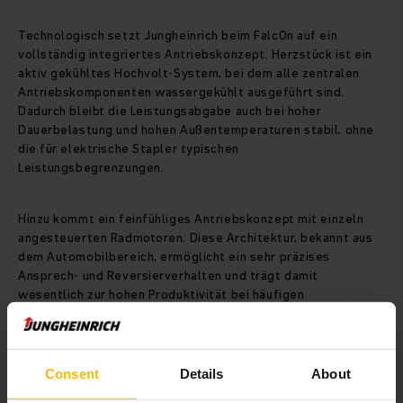
Technologisch setzt Jungheinrich beim FalcOn auf ein
vollständig integriertes Antriebskonzept. Herzstück ist ein
aktiv gekühltes Hochvolt-System, bei dem alle zentralen
Antriebskomponenten wassergekühlt ausgeführt sind.
Dadurch bleibt die Leistungsabgabe auch bei hoher
Dauerbelastung und hohen Außentemperaturen stabil, ohne
die für elektrische Stapler typischen
Leistungsbegrenzungen.
Hinzu kommt ein feinfühliges Antriebskonzept mit einzeln
angesteuerten Radmotoren. Diese Architektur, bekannt aus
dem Automobilbereich, ermöglicht ein sehr präzises
Ansprech- und Reversierverhalten und trägt damit
wesentlich zur hohen Produktivität bei häufigen
Richtungswechseln und anspruchsvollen Manövern bei.
„Entscheidend ist nicht allein die Höhe der Spannung,
Consent
Details
About
sondern das Zusammenspiel aller Komponenten“, erläutert
Dr. Jasper Schnack, Projektleiter der Entwicklung des FalcOn