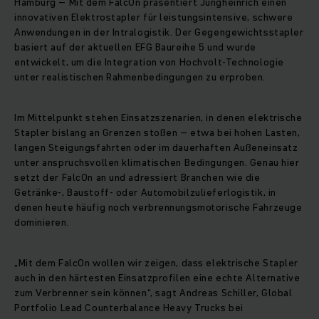
Hamburg – Mit dem FalcOn präsentiert Jungheinrich einen
innovativen Elektrostapler für leistungsintensive, schwere
Anwendungen in der Intralogistik. Der Gegengewichtsstapler
basiert auf der aktuellen EFG Baureihe 5 und wurde
entwickelt, um die Integration von Hochvolt-Technologie
unter realistischen Rahmenbedingungen zu erproben.
Im Mittelpunkt stehen Einsatzszenarien, in denen elektrische
Stapler bislang an Grenzen stoßen – etwa bei hohen Lasten,
langen Steigungsfahrten oder im dauerhaften Außeneinsatz
unter anspruchsvollen klimatischen Bedingungen. Genau hier
setzt der FalcOn an und adressiert Branchen wie die
Getränke-, Baustoff- oder Automobilzulieferlogistik, in
denen heute häufig noch verbrennungsmotorische Fahrzeuge
dominieren.
„Mit dem FalcOn wollen wir zeigen, dass elektrische Stapler
auch in den härtesten Einsatzprofilen eine echte Alternative
zum Verbrenner sein können“, sagt Andreas Schiller, Global
Portfolio Lead Counterbalance Heavy Trucks bei