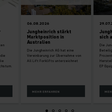
06.08.2026
29.07
r
Jungheinrich stärkt
Jungh
Marktposition in
sich 
Australien
ten
Die Jun
Die Jungheinrich AG hat eine
Beteili
 die
Vereinbarung zur Übernahme von
Prozent
die
All Lift Forklifts unterzeichnet
Herstel
chstum.
EP Equ
MEHR ERFAHREN
MEH