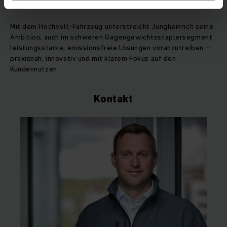
Mit dem Hochvolt-Fahrzeug unterstreicht Jungheinrich seine
Ambition, auch im schweren Gegengewichtsstaplersegment
leistungsstarke, emissionsfreie Lösungen voranzutreiben –
praxisnah, innovativ und mit klarem Fokus auf den
Kundennutzen.
Kontakt