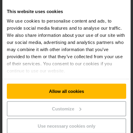
bei Jungheinrich. „Erst durch aktive Kühlung, eine passende
This website uses cookies
Systemarchitektur und eine präzise Applikation kann die
Hochvolt-Technologie ihre potenziellen Vorteile im
We use cookies to personalise content and ads, to
schweren Staplersegment auch wirklich voll ausspielen.“
provide social media features and to analyse our traffic.
We also share information about your use of our site with
Technologievision mit Perspektive
our social media, advertising and analytics partners who
may combine it with other information that you’ve
provided to them or that they’ve collected from your use
Der FalcOn wird auf der LogiMAT 2026 zu sehen sein und
of their services. You consent to our cookies if you
steht exemplarisch für die technologische
continue to use our website.
Entwicklungsrichtung von Jungheinrich im Heavy-Truck-
Segment. Parallel bereitet das Unternehmen eine nächste
Projektstufe vor, in der ausgewählte Kunden frühzeitig in die
Weiterentwicklung des schweren Elektrostaplers mit
Allow all cookies
Hochvolt-Technologie eingebunden werden sollen.
Customize
„Unser Anspruch ist es, gemeinsam mit Kunden
herauszufinden, wie sich diese Technologie künftig sinnvoll
in reale Anwendungen überführen lässt“, so Schiller. „Der
Use necessary cookies only
FalcOn markiert dafür einen wichtigen Startpunkt.“