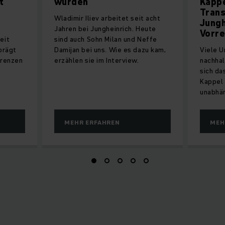
t
wurden
Kappe
Tran
Wladimir Iliev arbeitet seit acht
Jungh
Jahren bei Jungheinrich. Heute
Vorre
eit
sind auch Sohn Milan und Neffe
prägt
Damijan bei uns. Wie es dazu kam,
Viele 
Grenzen
erzählen sie im Interview.
nachhal
sich da
Kappel 
unabhän
MEHR ERFAHREN
MEH