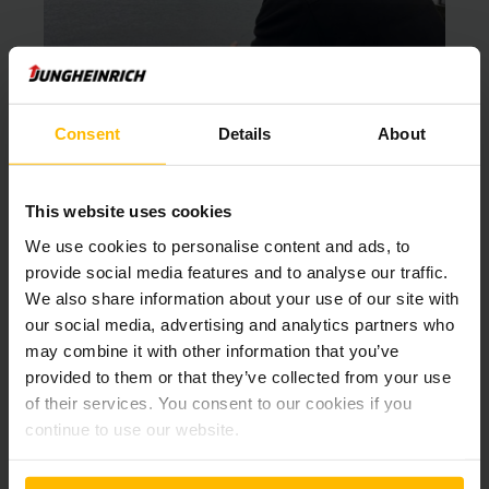
Neben den fachlichen Eindrücken spielte auch das Ankommen
Consent
Details
About
im neuen Umfeld eine wichtige Rolle. Kleine
Alltagssituationen – ein Gespräch an der Kaffeemaschine,
spontanes Feedback oder der Blick auf eine Aufgabe aus
unterschiedlichen Perspektiven – wurden schnell zu
This website uses cookies
prägenden Momenten. „Diese Situationen sind oft die
We use cookies to personalise content and ads, to
wertvollsten“, sagt Pietro. „Sie machen aus einem neuen
provide social media features and to analyse our traffic.
Arbeitsplatz ein vertrautes Umfeld und zeigen, wie wichtig
We also share information about your use of our site with
Vielfalt für gemeinsame Ziele ist.“
our social media, advertising and analytics partners who
may combine it with other information that you’ve
Auch außerhalb der Arbeit wurde Hamburg für ihn zu einem
provided to them or that they’ve collected from your use
Lernraum. Das Kennenlernen neuer Gewohnheiten und
of their services. You consent to our cookies if you
Denkweisen half ihm, nicht nur das Umfeld besser zu
continue to use our website.
verstehen, sondern auch sich selbst. Unterschiedliche
Lebens- und Arbeitsweisen förderten Reflexion, Flexibilität
und ein bewussteres Verständnis der eigenen Stärken und