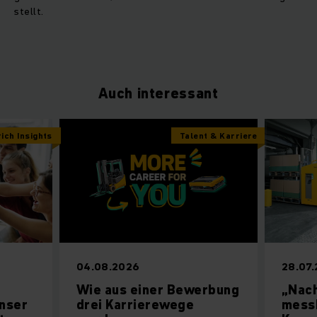
stellt.
Auch interessant
ich Insights
Talent & Karriere
04.08.2026
28.07
Wie aus einer Bewerbung
„Nach
unser
drei Karrierewege
messb