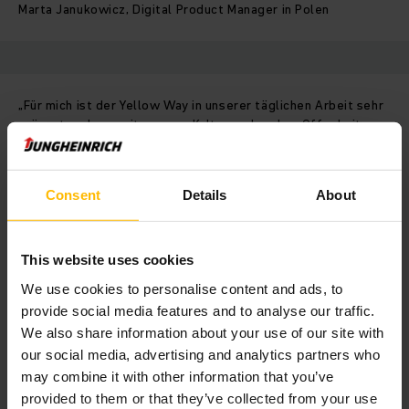
Marta Janukowicz, Digital Product Manager in Polen
„Für mich ist der Yellow Way in unserer täglichen Arbeit sehr
präsent und eng mit unserer Kultur verbunden. Offenheit
bedeutet, Ideen und Feedback auf direkte, aber
respektvolle Weise auszutauschen – denn ohne Offenheit
gibt es kein Vertrauen. Aktivität ist in einem so dynamischen
Consent
Details
About
Markt unerlässlich, in dem wir ständig reflektieren, uns
verbessern und die Extrameile gehen. Auch Effizienz ist
entscheidend, da wir stets nach besseren Wegen suchen, um
mit dem richtigen Einsatz von Ressourcen mehr zu erreichen.
This website uses cookies
We use cookies to personalise content and ads, to
provide social media features and to analyse our traffic.
We also share information about your use of our site with
our social media, advertising and analytics partners who
may combine it with other information that you’ve
provided to them or that they’ve collected from your use