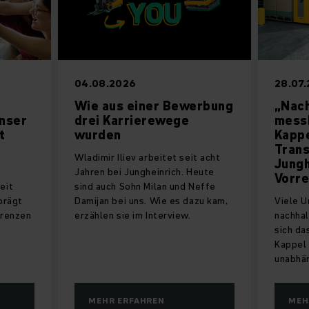
04.08.2026
28.07
Wie aus einer Bewerbung
„Nach
unser
drei Karrierewege
messb
t
wurden
Kappe
Tran
Wladimir Iliev arbeitet seit acht
Jungh
Jahren bei Jungheinrich. Heute
Vorre
eit
sind auch Sohn Milan und Neffe
prägt
Damijan bei uns. Wie es dazu kam,
Viele 
Grenzen
erzählen sie im Interview.
nachhal
sich da
Kappel 
unabhän
MEHR ERFAHREN
MEH