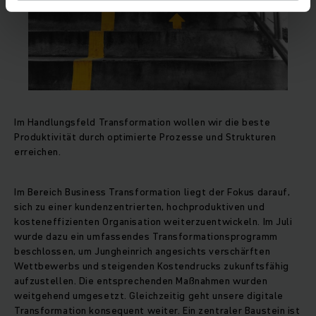
Im Handlungsfeld Transformation wollen wir die beste
Produktivität durch optimierte Prozesse und Strukturen
erreichen.
Im Bereich Business Transformation liegt der Fokus darauf,
sich zu einer kundenzentrierten, hochproduktiven und
kosteneffizienten Organisation weiterzuentwickeln. Im Juli
wurde dazu ein umfassendes Transformationsprogramm
beschlossen, um Jungheinrich angesichts verschärften
Wettbewerbs und steigenden Kostendrucks zukunftsfähig
aufzustellen. Die entsprechenden Maßnahmen wurden
weitgehend umgesetzt. Gleichzeitig geht unsere digitale
Transformation konsequent weiter. Ein zentraler Baustein ist