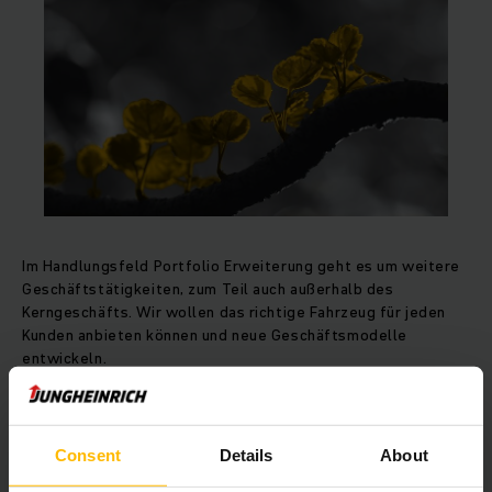
Im Handlungsfeld Portfolio Erweiterung geht es um weitere
Geschäftstätigkeiten, zum Teil auch außerhalb des
Kerngeschäfts. Wir wollen das richtige Fahrzeug für jeden
Kunden anbieten können und neue Geschäftsmodelle
entwickeln.
Dafür haben wir eine neue Farbe in unser bestehendes
Spektrum aufgenommen. Neben klassischen gelben
Consent
Details
About
Jungheinrich Staplern bieten wir seit vergangenem Jahr auch
lila Fahrzeuge unter der neuen Marke
„AntOn by Jungheinrich“