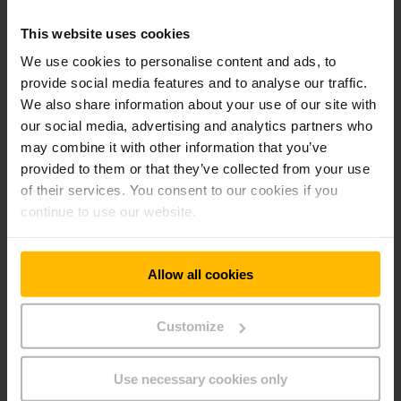
an. Damit decken wir auch das Einstiegssegment ab.
This website uses cookies
We use cookies to personalise content and ads, to
Was die Aktivitäten außerhalb des Kerngeschäfts betrifft,
provide social media features and to analyse our traffic.
war die erfolgreiche Gründung des Startups
turnus.ai
We also share information about your use of our site with
durch unsere Jungheinrich Tochter Uplift Ventures ein
besonderes Highlight. Mit der KI-Lösung made in Germany
our social media, advertising and analytics partners who
reagiert Uplift Ventures auf den wachsenden Bedarf,
may combine it with other information that you’ve
Nachhaltigkeits- und Compliance-Anforderungen effizient zu
provided to them or that they’ve collected from your use
managen.
of their services. You consent to our cookies if you
continue to use our website.
Transformation
Allow all cookies
Customize
Use necessary cookies only